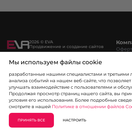
2026 © EVA
Комп
Продвижение и создание сайтов
Офер
Возвр
Мы используем файлы cookie
Рекви
Политика конфиденциальности
Спосо
разработанные нашими специалистами и третьими 
Услов
анализа событий на нашем веб-сайте, что позволяет
Серти
улучшать взаимодействие с пользователями и обслу
Партн
Продолжая просмотр страниц нашего сайта, вы при
Вакан
условия его использования. Более подробные свед
Вопро
смотрите в нашей
Политике в отношении файлов Coo
ПРИНЯТЬ ВСЕ
НАСТРОИТЬ