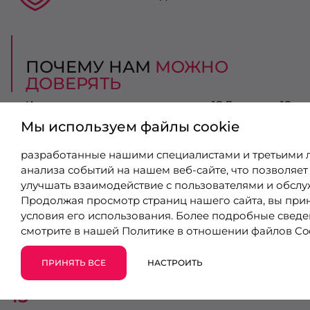
ПОЧЕМУ НАМ
МОЖНО
ДОВЕРЯТЬ
Интеграция интернет-магазина на 1С-Битрикс с 1С –
это настройка связи между этими программными
Мы используем файлы cookie
продуктами для обмена данными. Правильно
настроенная интеграция позволяет выгружать на
сайт товары и цены как в ручном, так и
разработанные нашими специалистами и третьими 
автоматическом режиме, а также получать в 1С
анализа событий на нашем веб-сайте, что позволяет
заказы с сайта и их статусы.
Наши специалисты обладают официальной
улучшать взаимодействие с пользователями и обслу
компетенцией в вопросе «Интеграция сайта с 1С».
Продолжая просмотр страниц нашего сайта, вы при
Получение компетенции означает, что компания-
условия его использования. Более подробные свед
партнер имеет в наличии сертифицированных
специалистов, обладающих необходимой
смотрите в нашей
Политике в отношении файлов Co
квалификацией для разработки интернет-
решений, интегрированных с продуктами «1С», а
также имеет подтвержденные успешные примеры
ПРИНЯТЬ ВСЕ
НАСТРОИТЬ
внедрений.
15